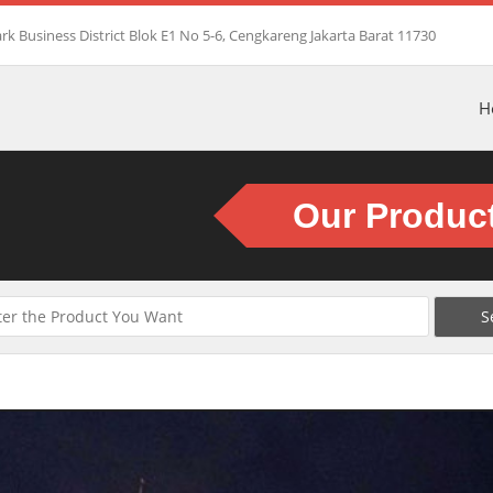
rk Business District Blok E1 No 5-6, Cengkareng Jakarta Barat 11730
H
Our Produc