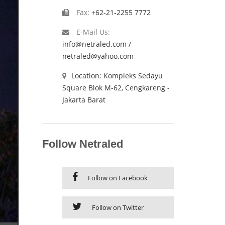
Fax:
+62-21-2255 7772
E-Mail Us:
info@netraled.com /
netraled@yahoo.com
Location: Kompleks Sedayu
Square Blok M-62, Cengkareng -
Jakarta Barat
Follow Netraled
Follow on Facebook
Follow on Twitter