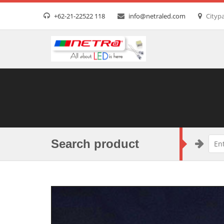
+62-21-22522 118
info@netraled.com
Citypa
Search product