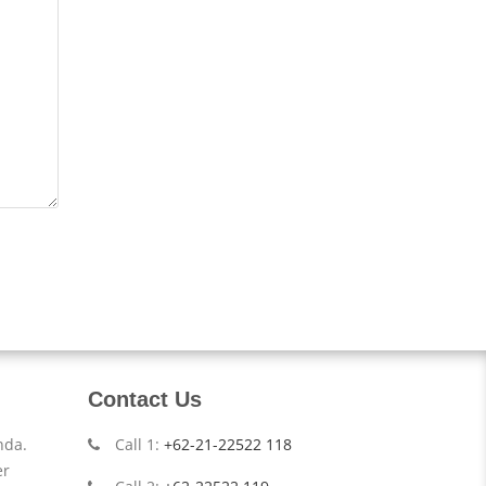
Contact Us
nda.
Call 1:
+62-21-22522 118
er